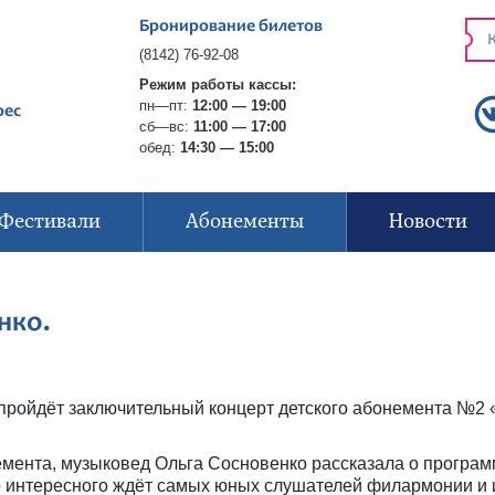
Бронирование билетов
К
(8142) 76-92-08
Режим работы кассы:
пн—пт:
12:00 — 19:00
рес
сб—вс:
11:00 — 17:00
обед:
14:30 — 15:00
Фестивали
Абонементы
Новости
нко.
пройдёт заключительный концерт детского абонемента №2 «
мента, музыковед Ольга Сосновенко рассказала о програм
то интересного ждёт самых юных слушателей филармонии и 