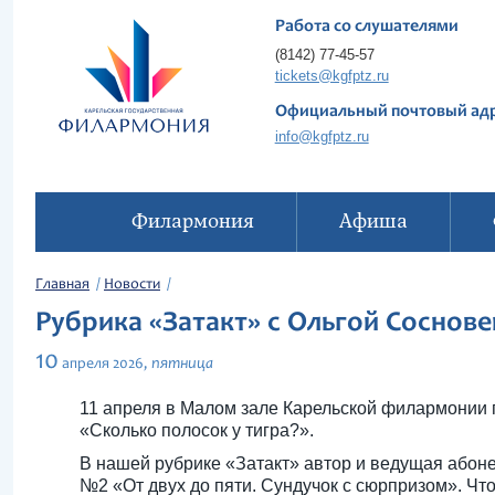
Работа со слушателями
(8142) 77-45-57
tickets@kgfptz.ru
Официальный почтовый ад
info@kgfptz.ru
Филармония
Афиша
Главная
Новости
Рубрика «Затакт» с Ольгой Соснове
10
пятница
апреля
2026,
11 апреля в Малом зале Карельской филармонии 
«Сколько полосок у тигра?».
В нашей рубрике «Затакт» автор и ведущая абоне
№2 «От двух до пяти. Сундучок с сюрпризом». Ч