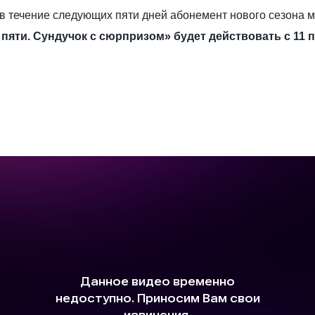
в течение следующих пяти дней абонемент нового сезона м
пяти. Сундучок с сюрпризом» будет действовать с 11 по