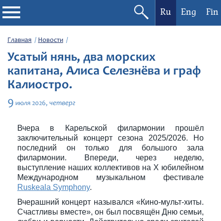
Ru
Eng
Fin
Филармония
Главная
Новости
Усатый нянь, два морских
Афиша
капитана, Алиса Селезнёва и граф
Калиостро.
Фестивали
9
четверг
июля
2026,
Абонементы
Вчера в Карельской филармонии прошёл
заключительный концерт сезона 2025/2026. Но
Новости
последний он только для большого зала
филармонии. Впереди, через неделю,
выступление наших коллективов на Х юбилейном
Контакты
Международном музыкальном фестивале
Ruskeala Symphony
.
Вчерашний концерт назывался «Кино-мульт-хиты.
Счастливы вместе», он был посвящён Дню семьи,