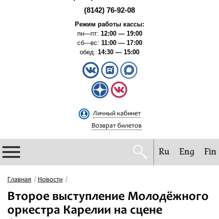
(8142) 76-92-08
Режим работы кассы:
пн—пт:
12:00 — 19:00
сб—вс:
11:00 — 17:00
обед:
14:30 — 15:00
Личный кабинет
Возврат билетов
Ru
Eng
Fin
Филармония
Главная
Новости
Второе выступление Молодёжного
Афиша
оркестра Карелии на сцене