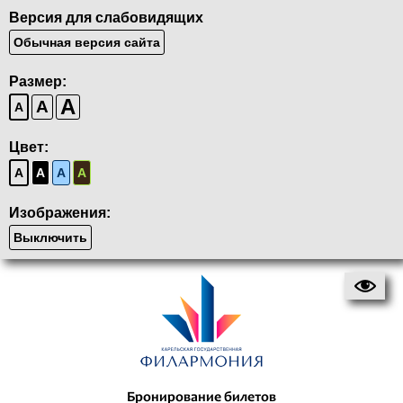
Версия для слабовидящих
Обычная версия сайта
Размер:
A
A
A
Цвет:
A
A
A
A
Изображения:
Выключить
Бронирование билетов