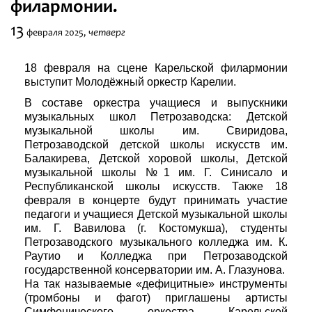
филармонии.
Фестивали
13
четверг
февраля
2025,
Абонементы
18 февраля на сцене Карельской филармонии
выступит Молодёжный оркестр Карелии.
Новости
В составе оркестра учащиеся и выпускники
музыкальных школ Петрозаводска: Детской
Контакты
музыкальной школы им. Свиридова,
Петрозаводской детской школы искусств им.
Балакирева, Детской хоровой школы, Детской
музыкальной школы №1 им. Г. Синисало и
Республиканской школы искусств. Также 18
февраля в концерте будут принимать участие
педагоги и учащиеся Детской музыкальной школы
им. Г. Вавилова (г. Костомукша), студенты
Петрозаводского музыкального колледжа им. К.
Раутио и Колледжа при Петрозаводской
государственной консерватории им. А. Глазунова.
На так называемые «дефицитные» инструменты
(тромбоны и фагот) приглашены артисты
Симфонического оркестра Карельской