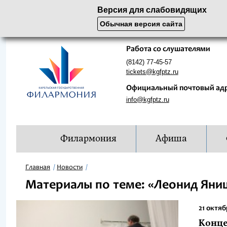
Версия для слабовидящих
Обычная версия сайта
Работа со слушателями
(8142) 77-45-57
tickets@kgfptz.ru
Официальный почтовый ад
info@kgfptz.ru
Филармония
Афиша
Главная
Новости
Материалы по теме: «Леонид Яни
21 октяб
Конце