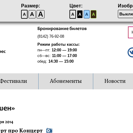
Размер:
Цвет:
Изобр
A
A
Выклю
A
A
A
A
A
Бронирование билетов
(8142) 76-92-08
Режим работы кассы:
пн—пт:
12:00 — 19:00
рес
сб—вс:
11:00 — 17:00
обед:
14:30 — 15:00
Фестивали
Абонементы
Новости
шен»
ря 2014
рт про Концерт