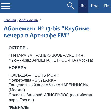
Ru
Eng
Fin
Филармония
Главная
Абонементы
Абонемент № 13-bis "Клубные
Афиша
вечера в Арт-кафе FM"
Фестивали
ОКТЯБРЬ
«ГИТАРА ЗА ГРАНЬЮ ВООБРАЖЕНИЯ»
Абонементы
Фьюжн-бэнд АРМЕНА ПЕТРОСЯНА (Москва)
НОЯБРЬ
Новости
«ЭЛЛАДА – ПЕСНЬ МОЯ»
Фолк-группа «SKYLARK»
Танцевальный ансамбль «АНАГЕННИСИ»
Контакты
(Москва)
Солист – Валерий ИЛИОПУЛОС (понтийская
лира, Греция)
ФЕВРАЛЬ