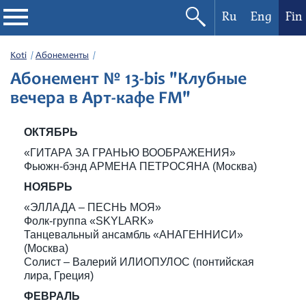
Ru
Eng
Fin
Filharmonia
Koti
Абонементы
Абонемент № 13-bis "Клубные
Konserttikalenteri
вечера в Арт-кафе FM"
Festivaalit
ОКТЯБРЬ
«ГИТАРА ЗА ГРАНЬЮ ВООБРАЖЕНИЯ»
Фьюжн-бэнд АРМЕНА ПЕТРОСЯНА (Москва)
НОЯБРЬ
«ЭЛЛАДА – ПЕСНЬ МОЯ»
Фолк-группа «SKYLARK»
Танцевальный ансамбль «АНАГЕННИСИ»
(Москва)
Солист – Валерий ИЛИОПУЛОС (понтийская
лира, Греция)
ФЕВРАЛЬ