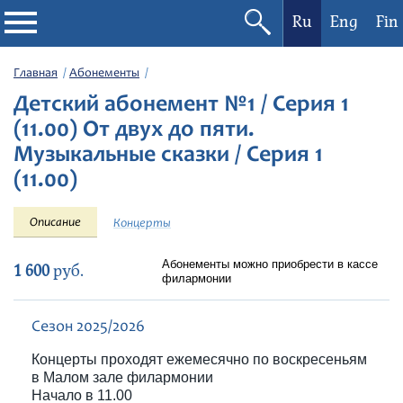
Ru
Eng
Fin
Филармония
Главная
Абонементы
Детский абонемент №1 / Серия 1
Афиша
(11.00) От двух до пяти.
Музыкальные сказки / Серия 1
Фестивали
(11.00)
Абонементы
Описание
Концерты
Новости
Абонементы можно приобрести в кассе
1 600
руб.
филармонии
Контакты
Сезон 2025/2026
Концерты проходят ежемесячно по воскресеньям
в Малом зале филармонии
Начало в 11.00