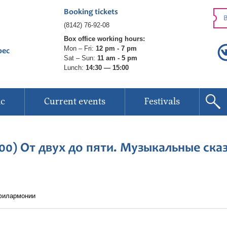
Booking tickets
B
(8142) 76-92-08
Box office working hours:
Mon – Fri:
12 pm - 7 pm
рес
Sat – Sun:
11 am - 5 pm
Lunch:
14:30 — 15:00
ic
Current events
Festivals
00) От двух до пяти. Музыкальные сказки
 филармонии