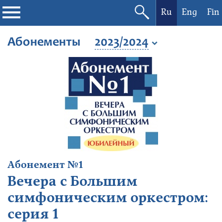
Ru
Eng
Fin
Филармония
Абонементы
2023/2024
Афиша
Фестивали
Абонементы
Новости
Абонемент №1
Контакты
Вечера с Большим
симфоническим оркестром:
серия 1