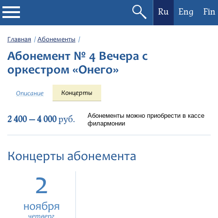
Ru
Eng
Fin
Филармония
Главная
Абонементы
Абонемент № 4 Вечера с
Афиша
оркестром «Онего»
Фестивали
Концерты
Описание
Абонементы
Абонементы можно приобрести в кассе
2 400 — 4 000
руб.
филармонии
Новости
Концерты абонемента
Контакты
2
ноября
четверг