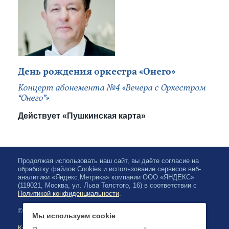
День рождения оркестра «Онего»
Концерт абонемента №4 «Вечера с Оркестром
“Онего”»
Действует «Пушкинская карта»
Продолжая использовать наш сайт, вы даёте согласие на
обработку файлов Cookies и использование сервисов веб-
аналитики «Яндекс.Метрика» компании ООО «ЯНДЕКС»
(119021, Москва, ул. Льва Толстого, 16) в соответствии с
Политикой конфиденциальности
.
© 2026, Карельская Государственная филармония
Мы используем cookie
Карта сайта