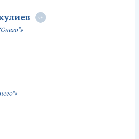
кулиев
Онего”»
него”»