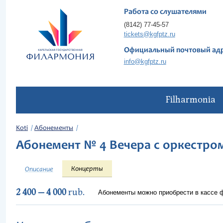
Работа со слушателями
(8142) 77-45-57
tickets@kgfptz.ru
Официальный почтовый ад
info@kgfptz.ru
Filharmonia
Koti
Абонементы
Абонемент № 4 Вечера с оркестро
Концерты
Описание
2 400 — 4 000
rub.
Абонементы можно приобрести в кассе