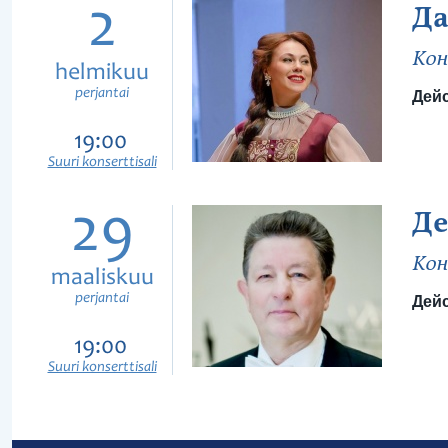
2
Да
Кон
helmikuu
perjantai
Дейс
19:00
Suuri konserttisali
29
Де
Кон
maaliskuu
perjantai
Дейс
19:00
Suuri konserttisali