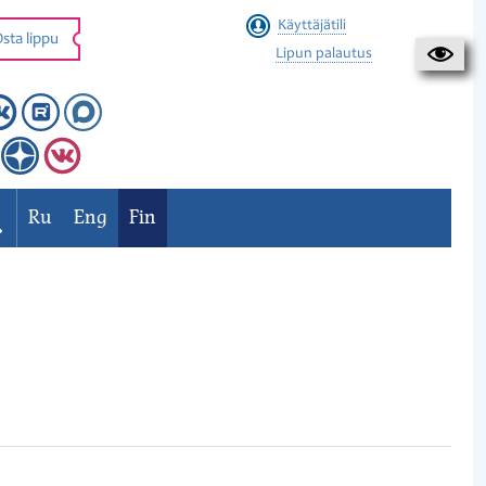
Käyttäjätili
sta lippu
Lipun palautus
Ru
Eng
Fin