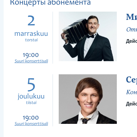
Концерты абонемента
2
Ми
Отк
marraskuu
torstai
Дейс
19:00
Suuri konserttisali
5
Се
Кон
joulukuu
tiistai
Дейс
19:00
Suuri konserttisali