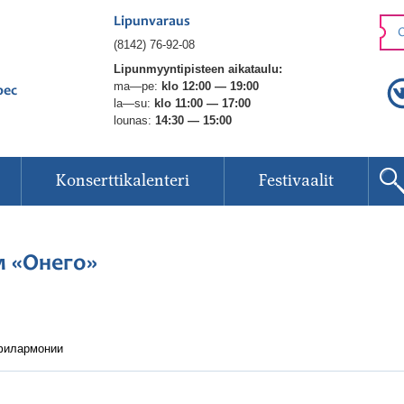
Lipunvaraus
O
(8142) 76-92-08
Lipunmyyntipisteen aikataulu:
ma—pe:
klo 12:00 — 19:00
рес
la—su:
klo 11:00 — 17:00
lounas:
14:30 — 15:00
Konserttikalenteri
Festivaalit
м «Онего»
 филармонии