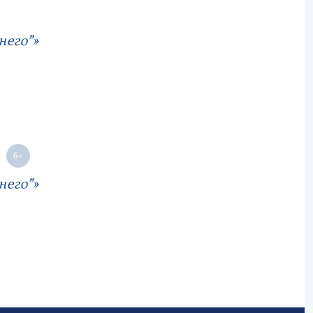
него”»
него”»