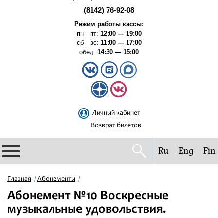
(8142) 76-92-08
Режим работы кассы:
пн—пт:
12:00 — 19:00
сб—вс:
11:00 — 17:00
обед:
14:30 — 15:00
Личный кабинет
Возврат билетов
Ru
Eng
Fin
Филармония
Главная
Абонементы
Абонемент №10 Воскресные
Афиша
музыкальные удовольствия.