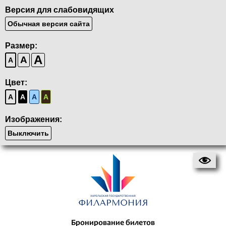
Версия для слабовидящих
Обычная версия сайта
Размер:
A
A
A
Цвет:
A
A
A
A
Изображения:
Выключить
Бронирование билетов