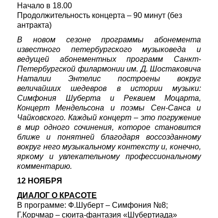
Начало в 18.00
Продолжительность концерта – 90 минут (без
антракта)
В новом сезоне программы абонемента
известного петербургского музыковеда и
ведущей абонементных программ Санкт-
Петербургской филармонии им. Д. Шостаковича
Наталии Энтелис построены вокруг
величайших шедевров в истории музыки:
Симфония Шуберта и Реквием Моцарта,
Концерт Мендельсона и поэмы Сен-Санса и
Чайковского. Каждый концерт – это погружение
в мир одного сочинения, которое становится
ближе и понятней благодаря воссозданному
вокруг него музыкальному контексту и, конечно,
яркому и увлекательному профессиональному
комментарию.
12 НОЯБРЯ
ДИАЛОГ О КРАСОТЕ
В программе: Ф.Шуберт – Симфония №8;
Г.Корчмар – сюита-фантазия «Шубертиада»