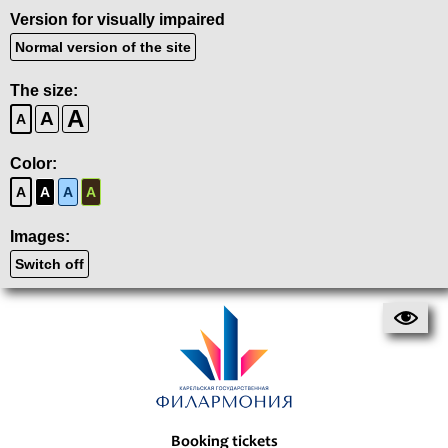
Version for visually impaired
Normal version of the site
The size:
A
A
A
Color:
A
A
A
A
Images:
Switch off
Booking tickets