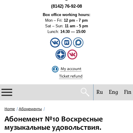
(8142) 76-92-08
Box office working hours:
Mon – Fri:
12 pm - 7 pm
Sat – Sun:
11 am - 5 pm
Lunch:
14:30 — 15:00
My account
Ticket refund
Ru
Eng
Fin
Philharmonic
Home
Абонементы
Абонемент №10 Воскресные
Current events
музыкальные удовольствия.