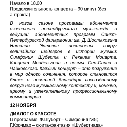
Начало в 18.00
Продолжительность концерта – 90 минут (без
антракта)
В новом сезоне программы абонемента
известного петербургского музыковеда и
ведущей абонементных программ Санкт-
Петербургской филармонии им. Д. Шостаковича
Наталии Энтелис построены вокруг
величайших шедевров в истории музыки:
Симфония Шуберта и Реквием Моцарта,
Концерт Мендельсона и поэмы Сен-Санса и
Чайковского. Каждый концерт – это погружение
в мир одного сочинения, которое становится
ближе и понятней благодаря воссозданному
вокруг него музыкальному контексту и, конечно,
яркому и увлекательному профессиональному
комментарию.
12 НОЯБРЯ
ДИАЛОГ О КРАСОТЕ
В программе: Ф.Шуберт – Симфония №8;
Г.Корчмар – сюита-фантазия «Шубертиада»