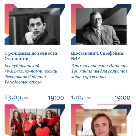
С рождения до вечности.
Шостакович. Симфония
Ожидание
№13
Республиканский
В рамках проекта «Карелия.
музыкально-поэтический
Три кантаты для солистов,
фестиваль Роберта
хора и оркестра»
Рождественского
23.09,
1.10,
19:00
19:00
ср
чт