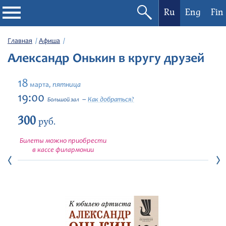
Ru
Eng
Fin
Филармония
Главная
Афиша
Александр Онькин в кругу друзей
Афиша
18
пятница
марта,
Фестивали
19:00
Как добраться?
Большой зал
300
Абонементы
руб.
Билеты можно приобрести
Новости
в кассе филармонии
Контакты