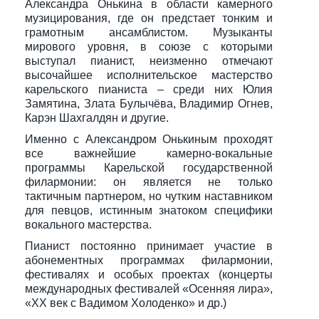
Александра Онькина в области камерного
музицирования, где он предстает тонким и
грамотным ансамблистом. Музыканты
мирового уровня, в союзе с которыми
выступал пианист, неизменно отмечают
высочайшее исполнительское мастерство
карельского пианиста – среди них Юлия
Замятина, Злата Булычёва, Владимир Огнев,
Карэн Шахгалдян и другие.
Именно с Александром Онькиным проходят
все важнейшие камерно-вокальные
программы Карельской государственной
филармонии: он является не только
тактичным партнером, но чутким наставником
для певцов, истинным знатоком специфики
вокального мастерства.
Пианист постоянно принимает участие в
абонементных программах филармонии,
фестивалях и особых проектах (концерты
международных фестивалей «Осенняя лира»,
«ХХ век с Вадимом Холоденко» и др.)