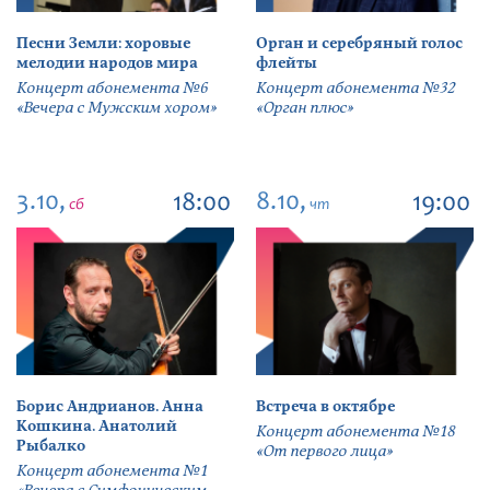
Песни Земли: хоровые
Орган и серебряный голос
мелодии народов мира
флейты
Концерт абонемента №6
Концерт абонемента №32
«Вечера с Мужским хором»
«Орган плюс»
3.10,
8.10,
18:00
19:00
сб
чт
Борис Андрианов. Анна
Встреча в октябре
Кошкина. Анатолий
Концерт абонемента №18
Рыбалко
«От первого лица»
Концерт абонемента №1