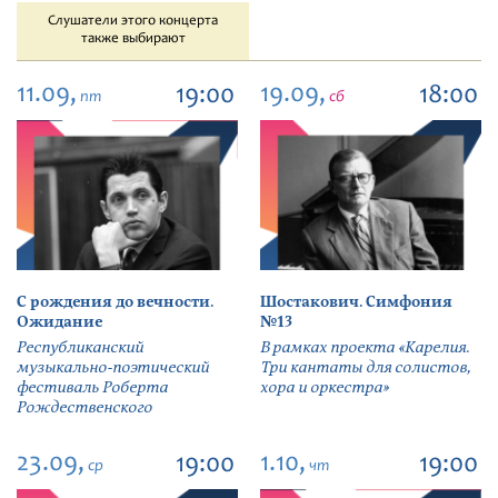
Слушатели этого концерта
также выбирают
11.09,
19.09,
19:00
18:00
пт
сб
С рождения до вечности.
Шостакович. Симфония
Ожидание
№13
Республиканский
В рамках проекта «Карелия.
музыкально-поэтический
Три кантаты для солистов,
фестиваль Роберта
хора и оркестра»
Рождественского
23.09,
1.10,
19:00
19:00
ср
чт