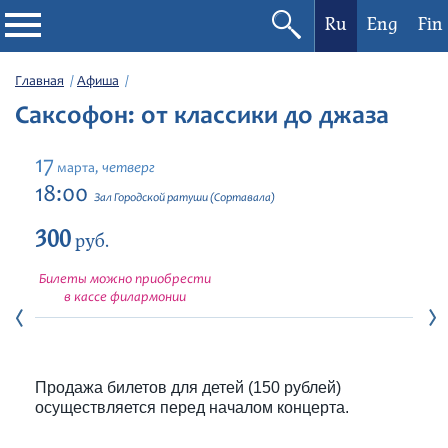
Ru
Eng
Fin
Филармония
Главная
Афиша
Саксофон: от классики до джаза
Афиша
17
четверг
марта,
Фестивали
18:00
Зал Городской ратуши (Сортавала)
300
Абонементы
руб.
Билеты можно приобрести
Новости
в кассе филармонии
Контакты
Продажа билетов для детей (150 рублей)
осуществляется перед началом концерта.