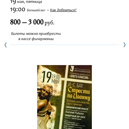
19
пятница
мая,
Фестивали
19:00
Как добраться?
Большой зал
800 — 3 000
Абонементы
руб.
Билеты можно приобрести
Новости
в кассе филармонии
Контакты