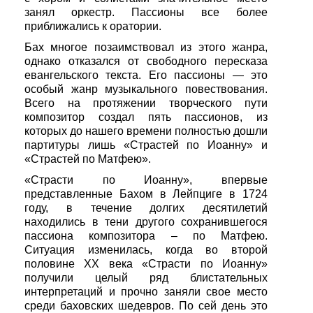
занял оркестр. Пассионы все более
приближались к оратории.
Бах многое позаимствовал из этого жанра,
однако отказался от свободного пересказа
евангельского текста. Его пассионы — это
особый жанр музыкального повествования.
Всего на протяжении творческого пути
композитор создал пять пассионов, из
которых до нашего времени полностью дошли
партитуры лишь «Страстей по Иоанну» и
«Страстей по Матфею».
«Страсти по Иоанну», впервые
представленные Бахом в Лейпциге в 1724
году, в течение долгих десятилетий
находились в тени другого сохранившегося
пассиона композитора – по Матфею.
Ситуация изменилась, когда во второй
половине XX века «Страсти по Иоанну»
получили целый ряд блистательных
интерпретаций и прочно заняли свое место
среди баховских шедевров. По сей день это