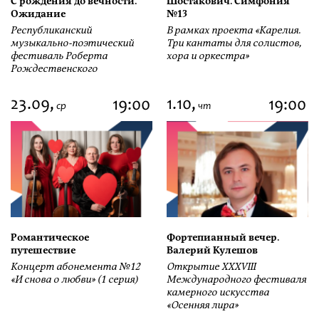
С рождения до вечности.
Шостакович. Симфония
Ожидание
№13
Республиканский
В рамках проекта «Карелия.
музыкально-поэтический
Три кантаты для солистов,
фестиваль Роберта
хора и оркестра»
Рождественского
23.09,
1.10,
19:00
19:00
ср
чт
Романтическое
Фортепианный вечер.
путешествие
Валерий Кулешов
Концерт абонемента №12
Открытие ХХХVIII
«И снова о любви» (1 серия)
Международного фестиваля
камерного искусства
«Осенняя лира»