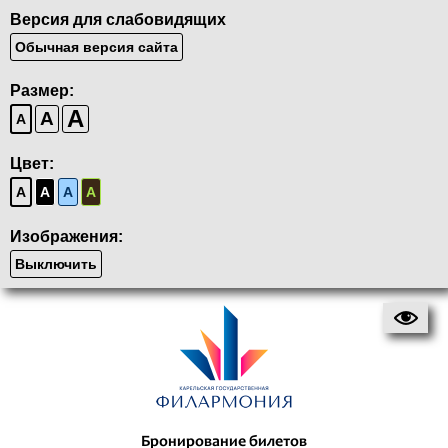
Версия для слабовидящих
Обычная версия сайта
Размер:
A
A
A
Цвет:
A
A
A
A
Изображения:
Выключить
Бронирование билетов