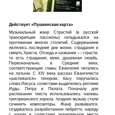
Действует «Пушкинская карта»
Музыкальный жанр Страстей (в русской
транскрипции пассионы) складывался на
протяжении многих столетий. Содержанием
являлись последние дни жизни, страдания и
смерть Христа. Отсюда и название — страсти,
то есть страдания, муки, душевная скорбь.
Первоначально, в Средние века,
соответствующие главы Евангелия читались
на латыни. С XIV века рассказ Евангелиста
«распевался» тенором, басу поручались
слова Иисуса, солистами выделялись реплики
Иуды, Петра и Пилата. Поначалу для
распевания текста использовались напевы
григорианского хорала, позднее музыку стали
сочинять композиторы. Жанр развивался,
создавалось разработанное либретто, наряду
с хором и солистами значительное место