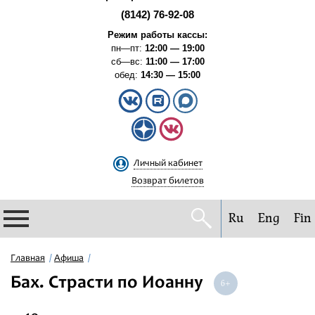
(8142) 76-92-08
Режим работы кассы:
пн—пт:
12:00 — 19:00
сб—вс:
11:00 — 17:00
обед:
14:30 — 15:00
Личный кабинет
Возврат билетов
Ru
Eng
Fin
Филармония
Главная
Афиша
Бах. Страсти по Иоанну
Афиша