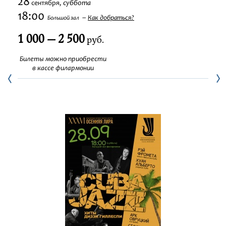
28
суббота
сентября,
Фестивали
18:00
Как добраться?
Большой зал
1 000 — 2 500
Абонементы
руб.
Билеты можно приобрести
Новости
в кассе филармонии
Контакты