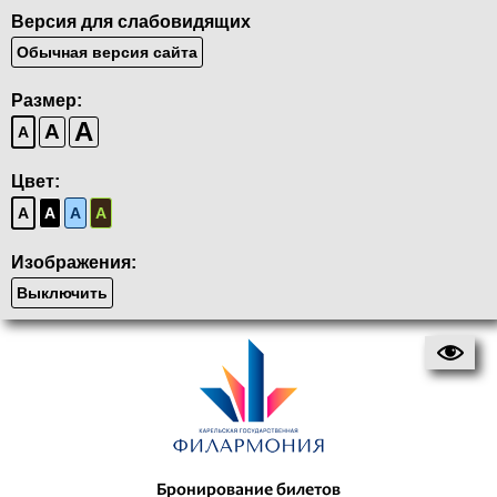
Версия для слабовидящих
Обычная версия сайта
Размер:
A
A
A
Цвет:
A
A
A
A
Изображения:
Выключить
Бронирование билетов