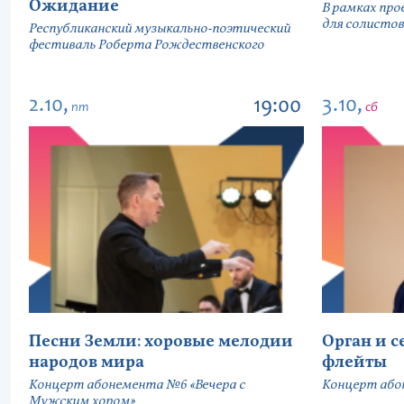
Ожидание
В рамках про
для солистов
Республиканский музыкально-поэтический
фестиваль Роберта Рождественского
2.10,
3.10,
19:00
пт
сб
Песни Земли: хоровые мелодии
Орган и 
народов мира
флейты
Концерт абонемента №6 «Вечера с
Концерт або
Мужским хором»