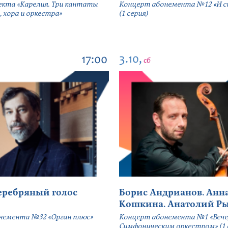
екта «Карелия. Три кантаты
Концерт абонемента №12 «И сн
, хора и оркестра»
(1 серия)
3.10,
17:00
сб
серебряный голос
Борис Андрианов. Анн
Кошкина. Анатолий Р
немента №32 «Орган плюс»
Концерт абонемента №1 «Вече
Симфоническим оркестром» (1 