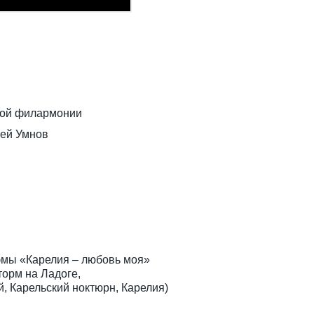
ной филармонии
сей Умнов
эмы «Карелия – любовь моя»
торм на Ладоге,
й, Карельский ноктюрн, Карелия)