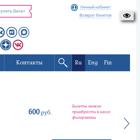
Личный кабинет
упить билет
Возврат билетов
Контакты
Ru
Eng
Fin
Билеты можно
600
руб.
приобрести в кассе
филармонии