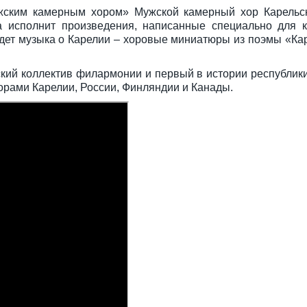
жским камерным хором» Мужской камерный хор Карельск
 исполнит произведения, написанные специально для к
ждет музыка о Карелии – хоровые миниатюры из поэмы «Ка
кий коллектив филармонии и первый в истории республи
торами Карелии, России, Финляндии и Канады.