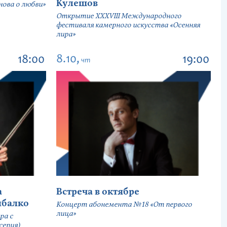
Кулешов
ова о любви»
Открытие ХХХVIII Международного
фестиваля камерного искусства «Осенняя
лира»
8.10,
18:00
19:00
чт
а
Встреча в октябре
ыбалко
Концерт абонемента №18 «От первого
лица»
ра с
серия)