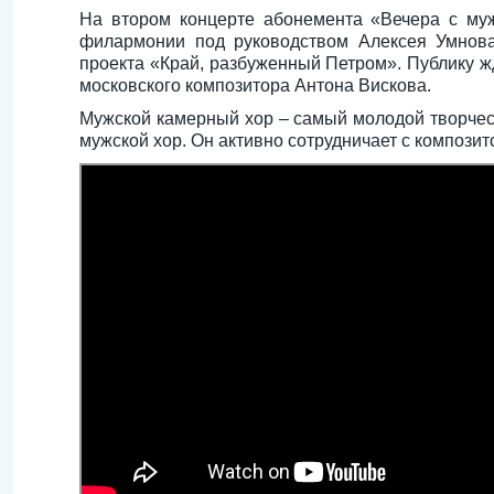
На втором концерте абонемента «Вечера с му
филармонии под руководством Алексея Умнова
проекта «Край, разбуженный Петром». Публику 
московского композитора Антона Вискова.
Мужской камерный хор – самый молодой творчес
мужской хор. Он активно сотрудничает с компози