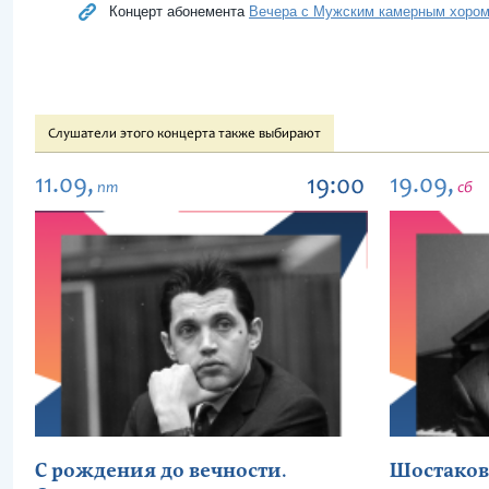
Концерт абонемента
Вечера с Мужским камерным хоро
Слушатели этого концерта также выбирают
11.09,
19.09,
19:00
пт
сб
С рождения до вечности.
Шостаков