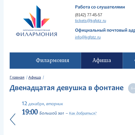
Работа со слушателями
(8142) 77-45-57
tickets@kgfptz.ru
Официальный почтовый ад
info@kgfptz.ru
Филармония
Афиша
Главная
Афиша
Двенадцатая девушка в фонтане
12
вторник
декабря,
19:00
Большой зал
Как добраться?