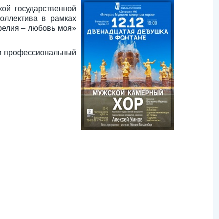
ой государственной
оллектива в рамках
релия – любовь моя»
ки профессиональный