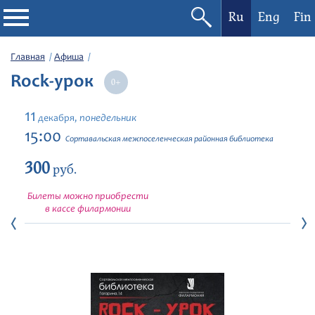
Ru
Eng
Fin
Филармония
Главная
Афиша
Rock-урок
Афиша
11
понедельник
декабря,
Фестивали
15:00
Сортавальская межпоселенческая районная библиотека
300
Абонементы
руб.
Билеты можно приобрести
Новости
в кассе филармонии
Контакты