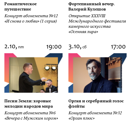
Романтическое
Фортепианный вечер.
путешествие
Валерий Кулешов
Концерт абонемента №12
Открытие ХХХVIII
«И снова о любви» (1 серия)
Международного фестиваля
камерного искусства
«Осенняя лира»
2.10,
3.10,
19:00
17:00
пт
сб
Песни Земли: хоровые
Орган и серебряный голос
мелодии народов мира
флейты
Концерт абонемента №6
Концерт абонемента №32
«Вечера с Мужским хором»
«Орган плюс»