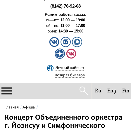
(8142) 76-92-08
Режим работы кассы:
пн—пт:
12:00 — 19:00
сб—вс:
11:00 — 17:00
обед:
14:30 — 15:00
Личный кабинет
Возврат билетов
Ru
Eng
Fin
Филармония
Главная
Афиша
Концерт Объединенного оркестра
Афиша
г. Йоэнсуу и Симфонического