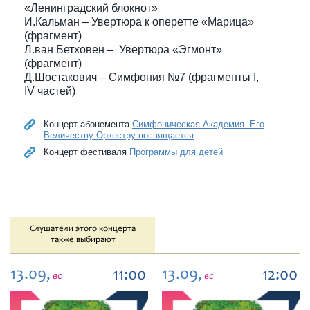
«Ленинградский блокнот»
И.Кальман – Увертюра к оперетте «Марица»
(фрагмент)
Л.ван Бетховен – Увертюра «Эгмонт»
(фрагмент)
Д.Шостакович – Симфония №7 (фрагменты I,
IV частей)
Концерт абонемента
Симфоническая Академия. Его
Величеству Оркестру посвящается
Концерт фестиваля
Программы для детей
Слушатели этого концерта
также выбирают
13.09,
13.09,
11:00
12:00
вс
вс