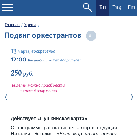
Ru
Eng
Fin
Филармония
Главная
Афиша
Подвиг оркестрантов
Афиша
13
воскресенье
марта,
Фестивали
12:00
Как добраться?
Большой зал
250
Абонементы
руб.
Билеты можно приобрести
Новости
в кассе филармонии
Контакты
Действует «Пушкинская карта»
О программе рассказывает автор и ведущая
Наталия Энтелис:
«Весь мир чтит подвиг