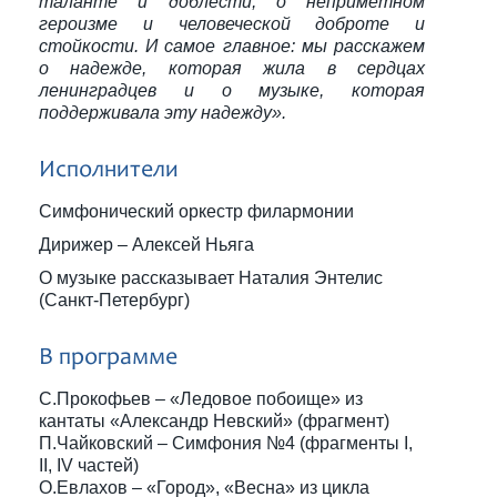
таланте и доблести, о неприметном
героизме и человеческой доброте и
стойкости. И самое главное: мы расскажем
о надежде, которая жила в сердцах
ленинградцев и о музыке, которая
поддерживала эту надежду».
Исполнители
Симфонический оркестр филармонии
Дирижер – Алексей Ньяга
О музыке рассказывает Наталия Энтелис
(Санкт-Петербург)
В программе
С.Прокофьев – «Ледовое побоище» из
кантаты «Александр Невский» (фрагмент)
П.Чайковский – Симфония №4 (фрагменты I,
II, IV частей)
О.Евлахов – «Город», «Весна» из цикла