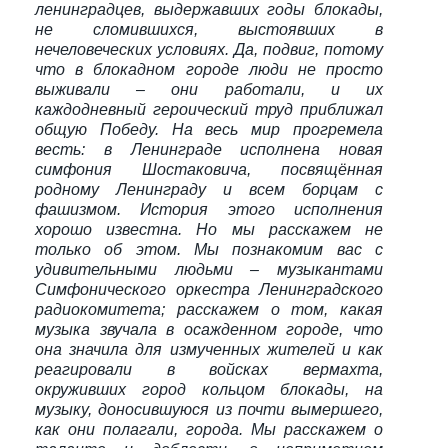
ленинградцев, выдержавших годы блокады,
не сломившихся, выстоявших в
нечеловеческих условиях. Да, подвиг, потому
что в блокадном городе люди не просто
выживали – они работали, и их
каждодневный героический труд приближал
общую Победу. На весь мир прогремела
весть: в Ленинграде исполнена новая
симфония Шостаковича, посвящённая
родному Ленинграду и всем борцам с
фашизмом. История этого исполнения
хорошо известна. Но мы расскажем не
только об этом. Мы познакомим вас с
удивительными людьми – музыкантами
Симфонического оркестра Ленинградского
радиокомитета; расскажем о том, какая
музыка звучала в осажденном городе, что
она значила для измученных жителей и как
реагировали в войсках вермахта,
окруживших город кольцом блокады, на
музыку, доносившуюся из почти вымершего,
как они полагали, города. Мы расскажем о