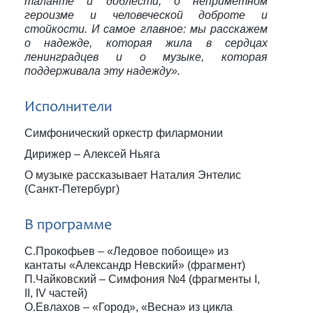
таланте и доблести, о неприметном
героизме и человеческой доброте и
стойкости. И самое главное: мы расскажем
о надежде, которая жила в сердцах
ленинградцев и о музыке, которая
поддерживала эту надежду».
Исполнители
Симфонический оркестр филармонии
Дирижер – Алексей Ньяга
О музыке рассказывает Наталия Энтелис
(Санкт-Петербург)
В программе
С.Прокофьев – «Ледовое побоище» из
кантаты «Александр Невский» (фрагмент)
П.Чайковский – Симфония №4 (фрагменты I,
II, IV частей)
О.Евлахов – «Город», «Весна» из цикла