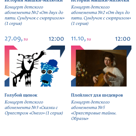
Истории мышки-малютки
Истории мышки-малютки
Концерт детского
Концерт детского
абонемента №2 «От двух до
абонемента №2 «От двух до
пяти. Сундучок с сюрпризом»
пяти. Сундучок с сюрпризом»
(1 серия)
(1 серия)
27.09,
11.10,
12:00
12:00
su
su
Голубой щенок
Плейлист для шедевров
Концерт детского
Концерт детского
абонемента №3 «Сказки с
абонемента №5
Оркестром «Онего» (1 серия)
«Оркестровые тайны.
Образы»