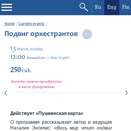
Ru
Eng
Fin
Philharmonic
Home
Current events
Подвиг оркестрантов
Current events
13
sunday
March,
Festivals
12:00
How to get?
Большой зал
250
rub.
Билеты можно приобрести
в кассе филармонии
Действует «Пушкинская карта»
О программе рассказывает автор и ведущая
Наталия Энтелис:
«Весь мир чтит подвиг