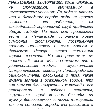
ленинградцев, выдержавших годы блокады,
не сломившихся, выстоявших в
нечеловеческих условиях. Да, подвиг, потому
что в блокадном городе люди не просто
выживали – они работали, и их
каждодневный героический труд приближал
общую Победу. На весь мир прогремела
весть: в Ленинграде исполнена новая
симфония Шостаковича, посвящённая
родному Ленинграду и всем борцам с
фашизмом. История этого исполнения
хорошо известна. Но мы расскажем не
только об этом. Мы познакомим вас с
удивительными людьми – музыкантами
Симфонического оркестра Ленинградского
радиокомитета; расскажем о том, какая
музыка звучала в осажденном городе, что
она значила для измученных жителей и как
реагировали в войсках вермахта,
окруживших город кольцом блокады, на
музыку, доносившуюся из почти вымершего,
как они полагали, города. Мы расскажем о