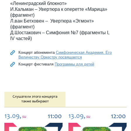
«Ленинградский блокнот»
И.Кальман – Увертюра к оперетте «Марица»
(фрагмент)
Л.ван Бетховен – Увертюра «Эгмонт»
(фрагмент)
Д.Шостакович – Симфония №7 (фрагменты I,
IV частей)
Концерт абонемента
Симфоническая Академия. Его
Величеству Оркестру посвящается
Концерт фестиваля
Программы для детей
Слушатели этого концерта
также выбирают
13.09,
13.09,
11:00
12:00
su
su