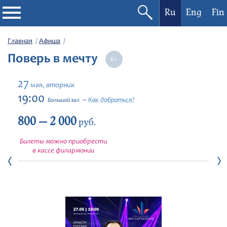
Ru
Eng
Fin
Филармония
Главная
Афиша
Поверь в мечту
Афиша
27
вторник
мая,
Фестивали
19:00
Как добраться?
Большой зал
800 — 2 000
Абонементы
руб.
Билеты можно приобрести
Новости
в кассе филармонии
Контакты