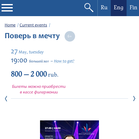
Ru
Eng
Fin
Philharmonic
Home
Current events
Поверь в мечту
Current events
27
tuesday
May,
Festivals
19:00
How to get?
Большой зал
800 — 2 000
rub.
Билеты можно приобрести
в кассе филармонии