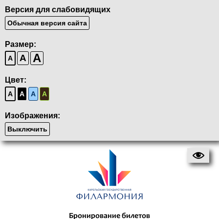
Версия для слабовидящих
Обычная версия сайта
Размер:
A
A
A
Цвет:
A
A
A
A
Изображения:
Выключить
Бронирование билетов