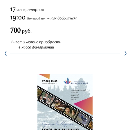
Фестивали
17
вторник
июня,
19:00
Как добраться?
Большой зал
Абонементы
700
руб.
Новости
Билеты можно приобрести
в кассе филармонии
Контакты