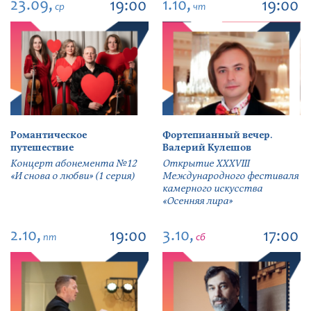
23.09,
1.10,
19:00
19:00
ср
чт
Романтическое
Фортепианный вечер.
путешествие
Валерий Кулешов
Концерт абонемента №12
Открытие ХХХVIII
«И снова о любви» (1 серия)
Международного фестиваля
камерного искусства
«Осенняя лира»
2.10,
3.10,
19:00
17:00
пт
сб