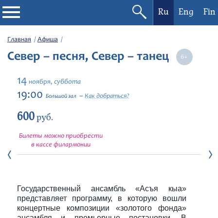
Ru
Eng
Fin
Филармония
Главная
Афиша
Север – песня, Север – танец
Афиша
14
суббота
ноября,
Фестивали
19:00
Как добраться?
Большой зал
600
Абонементы
руб.
Билеты можно приобрести
Новости
в кассе филармонии
Контакты
Государственный ансамбль «Асъя кыа»
представляет программу, в которую вошли
концертные композиции «золотого фонда»
ансамбля и премьерные постановки. В