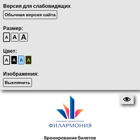
Версия для слабовидящих
Обычная версия сайта
Размер:
A
A
A
Цвет:
A
A
A
A
Изображения:
Выключить
Бронирование билетов