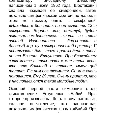
композитору Виссариону Шебалину,
написанном 1 июля 1962 года, Шостакович
сначала называет её симфонией, затем
вокально-симфонической сюитой, но далее, в
этом же письме, опять – симфонией:
«Находясь в больнице, начал сочинять 13-ю
симфонию. Вернее, это, пожалуй, будет
вокально-симфоническая сюита из пяти
частей. Исполнители – бас-солист и
басовый хор, ну и симфонический оркестр. Я
использовал для этого произведения слова
поэта Евгения Евтушенко. При ближайшем
знакомстве с этим поэтом мне стало ясно,
что это большой и, главное, мыслящий
талант. Я с ним познакомился. Он мне очень
понравился. Ему 29 лет. Очень приятно, что
у нас появляются такие молодые люди».
Основой первой части симфонии стало
стихотворение Евтушенко «Бабий Яр»,
которое произвело на Шостаковича настолько
сильное впечатление, что одночастная
вокально-симфоническая поэма «Бабий Яр»