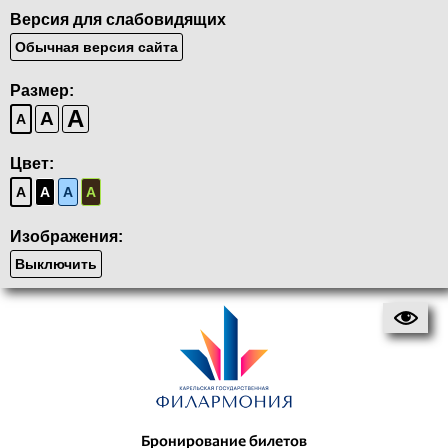
Версия для слабовидящих
Обычная версия сайта
Размер:
A
A
A
Цвет:
A
A
A
A
Изображения:
Выключить
Бронирование билетов