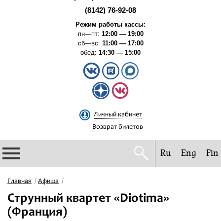
(8142) 76-92-08
Режим работы кассы:
пн—пт:
12:00 — 19:00
сб—вс:
11:00 — 17:00
обед:
14:30 — 15:00
Личный кабинет
Возврат билетов
Ru
Eng
Fin
Филармония
Главная
Афиша
Струнный квартет «Diotima»
Афиша
(Франция)