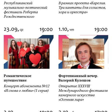
Республиканский
В рамках проекта «Карелия.
музыкально-поэтический
Три кантаты для солистов,
фестиваль Роберта
хора и оркестра»
Рождественского
23.09,
1.10,
19:00
19:00
ср
чт
Романтическое
Фортепианный вечер.
путешествие
Валерий Кулешов
Концерт абонемента №12
Открытие ХХХVIII
«И снова о любви» (1 серия)
Международного фестиваля
камерного искусства
«Осенняя лира»