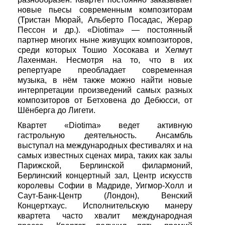
новые пьесы современным композиторам
(Тристан Мюрай, Альберто Посадас, Жерар
Пессон и др.). «Diotima» — постоянный
партнер многих ныне живущих композиторов,
среди которых Тошио Хосокава и Хелмут
Лахенман. Несмотря на то, что в их
репертуаре преобладает современная
музыка, в нём также можно найти новые
интерпретации произведений самых разных
композиторов от Бетховена до Дебюсси, от
Шёнберга до Лигети.
Квартет «Diotima» ведет активную
гастрольную деятельность. Ансамбль
выступал на международных фестивалях и на
самых известных сценах мира, таких как залы
Парижской, Берлинской филармоний,
Берлинский концертный зал, Центр искусств
королевы Софии в Мадриде, Уигмор-Холл и
Саут-Банк-Центр (Лондон), Венский
Концертхаус. Исполнительскую манеру
квартета часто хвалит международная