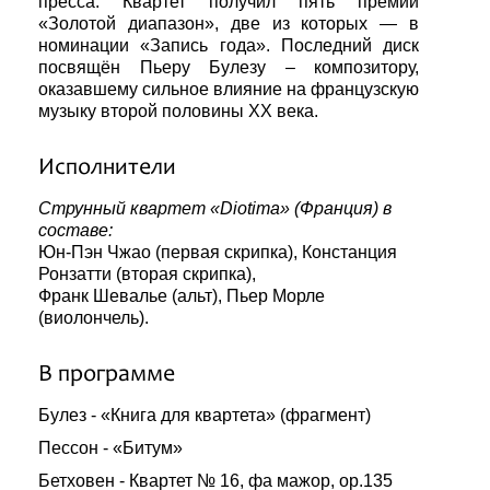
пресса. Квартет получил пять премий
«Золотой диапазон», две из которых — в
номинации «Запись года». Последний диск
посвящён Пьеру Булезу – композитору,
оказавшему сильное влияние на французскую
музыку второй половины XX века.
Исполнители
Струнный квартет «Diotima» (Франция) в
составе:
Юн-Пэн Чжао (первая скрипка), Констанция
Ронзатти (вторая скрипка),
Франк Шевалье (альт), Пьер Морле
(виолончель).
В программе
Булез - «Книга для квартета» (фрагмент)
Пессон - «Битум»
Бетховен - Квартет № 16, фа мажор, ор.135