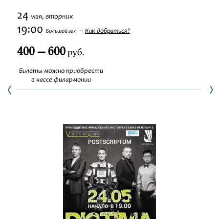
Фестивали
24
вторник
мая,
19:00
Как добраться?
Большой зал
Абонементы
400 — 600
руб.
Новости
Билеты можно приобрести
в кассе филармонии
Контакты