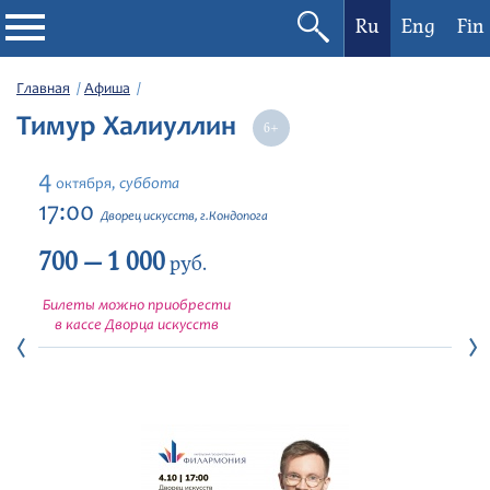
Ru
Eng
Fin
Филармония
Главная
Афиша
Тимур Халиуллин
Афиша
4
суббота
октября,
Фестивали
17:00
Дворец искусств, г.Кондопога
700 — 1 000
Абонементы
руб.
Билеты можно приобрести
Новости
в кассе Дворца искусств
Контакты