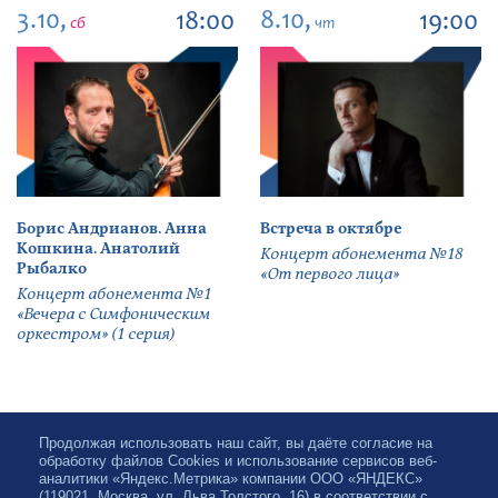
3.10,
8.10,
18:00
19:00
сб
чт
Борис Андрианов. Анна
Встреча в октябре
Кошкина. Анатолий
Концерт абонемента №18
Рыбалко
«От первого лица»
Концерт абонемента №1
«Вечера с Симфоническим
оркестром» (1 серия)
Продолжая использовать наш сайт, вы даёте согласие на
обработку файлов Cookies и использование сервисов веб-
аналитики «Яндекс.Метрика» компании ООО «ЯНДЕКС»
(119021, Москва, ул. Льва Толстого, 16) в соответствии с