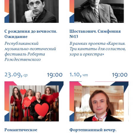
С рождения до вечности.
Шостакович. Симфония
Ожидание
№13
Республиканский
В рамках проекта «Карелия.
музыкально-поэтический
Три кантаты для солистов,
фестиваль Роберта
хора и оркестра»
Рождественского
23.09,
1.10,
19:00
19:00
ср
чт
Романтическое
Фортепианный вечер.