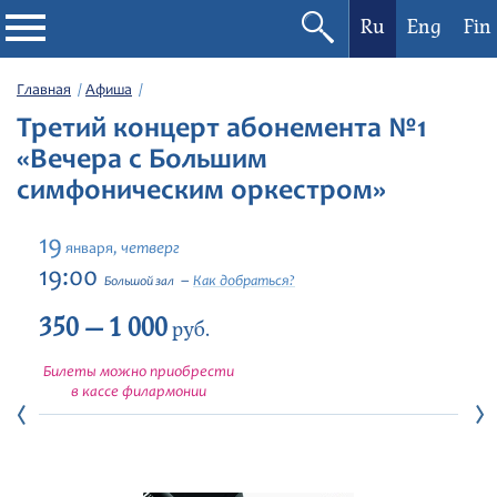
Ru
Eng
Fin
Филармония
Главная
Афиша
Третий концерт абонемента №1
Афиша
«Вечера с Большим
симфоническим оркестром»
Фестивали
19
четверг
января,
Абонементы
19:00
Как добраться?
Большой зал
350 — 1 000
Новости
руб.
Билеты можно приобрести
Контакты
в кассе филармонии