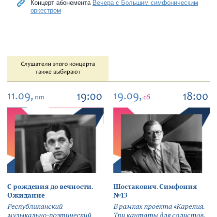
Концерт абонемента
Вечера с Большим симфоническим
оркестром
Слушатели этого концерта
также выбирают
11.09,
19.09,
19:00
18:00
пт
сб
С рождения до вечности.
Шостакович. Симфония
Ожидание
№13
Республиканский
В рамках проекта «Карелия.
музыкально-поэтический
Три кантаты для солистов,