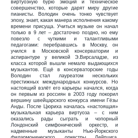
виртуозную бурю эмоций и техническое
совершенство, которые дарят миру другие
пианисты. Володин очень тонко чувствует
эпоху, знает, какая манера исполнения какому
времени присуща. Учиться музыке он начал
только в 9 лет – достаточно поздно, но ему
повезло с чуткими и талантливыми
педагогами: перебравшись в Москву, он
учился в Московской консерватории и
аспирантуре у великой Э.Вирсаладзе, из
класса которой вышли немало выдающихся
музыкантов. Ещё в консерваторские годы
Володин стал лауреатом нескольких
престижных международных конкурсов. Но
настоящий взлёт его карьеры начался, когда
он первым из россиян в 2003 году покорил
вершину швейцарского конкурса имени Гёзы
Анды. После Цюриха началась «настоящая»
музыкальная карьера виртуоза – с ним
оказались рады сыграть и чопорный
Лондонский симфонический оркестр, и
надменные музыканты Нью-Йоркского
филармонического, оркестры Лейпцига,