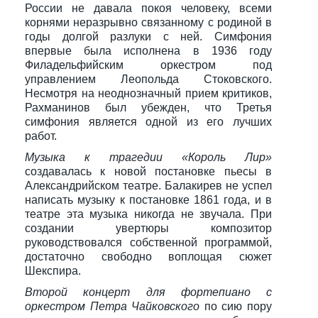
России не давала покоя человеку, всеми
корнями неразрывно связанному с родиной в
годы долгой разлуки с ней. Симфония
впервые была исполнена в 1936 году
Филадельфийским оркестром под
управлением Леопольда Стоковского.
Несмотря на неоднозначный прием критиков,
Рахманинов был убежден, что Третья
симфония является одной из его лучших
работ.
Музыка к трагедии «Король Лир»
создавалась к новой постановке пьесы в
Александрийском театре. Балакирев не успел
написать музыку к постановке 1861 года, и в
театре эта музыка никогда не звучала. При
создании увертюры композитор
руководствовался собственной программой,
достаточно свободно воплощая сюжет
Шекспира.
Второй концерт для фортепиано с
оркестром Петра Чайковского
по сию пору