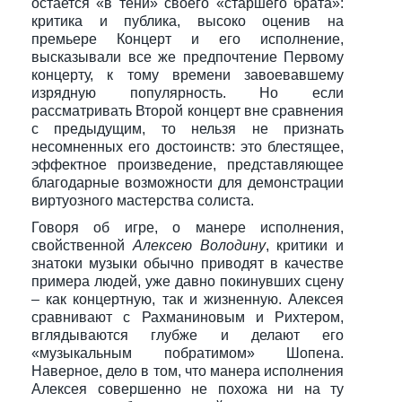
остается «в тени» своего «старшего брата»:
критика и публика, высоко оценив на
премьере Концерт и его исполнение,
высказывали все же предпочтение Первому
концерту, к тому времени завоевавшему
изрядную популярность. Но если
рассматривать Второй концерт вне сравнения
с предыдущим, то нельзя не признать
несомненных его достоинств: это блестящее,
эффектное произведение, представляющее
благодарные возможности для демонстрации
виртуозного мастерства солиста.
Говоря об игре, о манере исполнения,
свойственной
Алексею Володину
, критики и
знатоки музыки обычно приводят в качестве
примера людей, уже давно покинувших сцену
– как концертную, так и жизненную. Алексея
сравнивают с Рахманиновым и Рихтером,
вглядываются глубже и делают его
«музыкальным побратимом» Шопена.
Наверное, дело в том, что манера исполнения
Алексея совершенно не похожа ни на ту