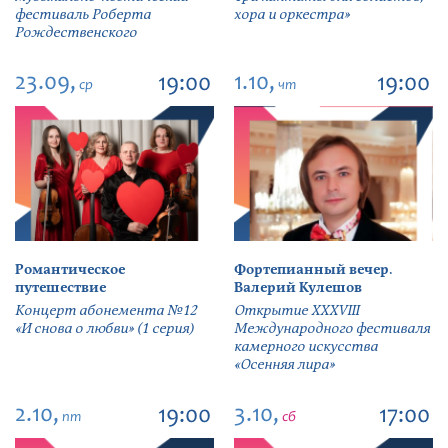
фестиваль Роберта
хора и оркестра»
Рождественского
23.09,
1.10,
19:00
19:00
ср
чт
Романтическое
Фортепианный вечер.
путешествие
Валерий Кулешов
Концерт абонемента №12
Открытие ХХХVIII
«И снова о любви» (1 серия)
Международного фестиваля
камерного искусства
«Осенняя лира»
2.10,
3.10,
19:00
17:00
пт
сб