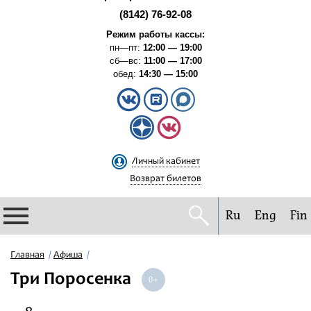
(8142) 76-92-08
Режим работы кассы:
пн—пт:
12:00 — 19:00
сб—вс:
11:00 — 17:00
обед:
14:30 — 15:00
Личный кабинет
Возврат билетов
Ru
Eng
Fin
Филармония
Главная
Афиша
Три Поросенка
Афиша