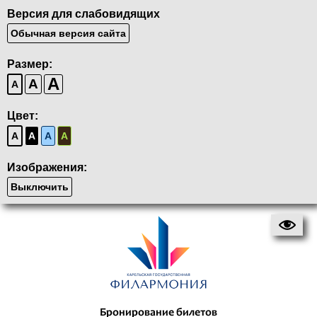
Версия для слабовидящих
Обычная версия сайта
Размер:
A
A
A
Цвет:
A
A
A
A
Изображения:
Выключить
Бронирование билетов