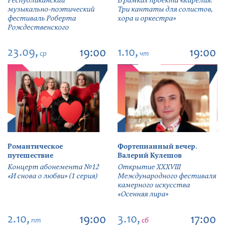
Республиканский
В рамках проекта «Карелия.
музыкально-поэтический
Три кантаты для солистов,
фестиваль Роберта
хора и оркестра»
Рождественского
23.09,
1.10,
19:00
19:00
ср
чт
Романтическое
Фортепианный вечер.
путешествие
Валерий Кулешов
Концерт абонемента №12
Открытие ХХХVIII
«И снова о любви» (1 серия)
Международного фестиваля
камерного искусства
«Осенняя лира»
2.10,
3.10,
19:00
17:00
пт
сб