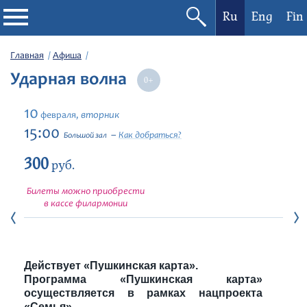
Ru
Eng
Fin
Филармония
Главная
Афиша
Ударная волна
Афиша
10
вторник
февраля,
Фестивали
15:00
Как добраться?
Большой зал
300
Абонементы
руб.
Билеты можно приобрести
Новости
в кассе филармонии
Контакты
Действует «Пушкинская карта».
Программа «Пушкинская карта»
осуществляется в рамках нацпроекта
«Семья».