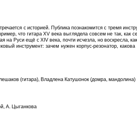
тречается с историей. Публика познакомится с тремя инст
ример, что гитара XV века выглядела совсем не так, как с
я на Руси ещё с XIV века, почти исчезла, но воскресла, как
пковый инструмент: зачем нужен корпус‑резонатор, какова
ешаков (гитара), Владлена Катушонок (домра, мандолина)
й, А. Цыганкова