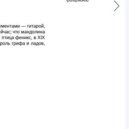
филармонии
рументами — гитарой,
ейчас; что мандолина
 птица феникс, в XIX
 роль грифа и ладов,