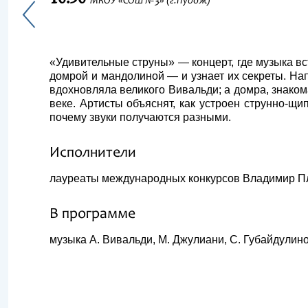
МКОУ «СОШ №3» (г.Пудож)
«Удивительные струны» — концерт, где музыка вс
домрой и мандолиной — и узнает их секреты. Нап
вдохновляла великого Вивальди; а домра, знакома
веке. Артисты объяснят, как устроен струнно‑щи
почему звуки получаются разными.
Исполнители
лауреаты международных конкурсов Владимир Пл
В программе
музыка А. Вивальди, М. Джулиани, С. Губайдулино