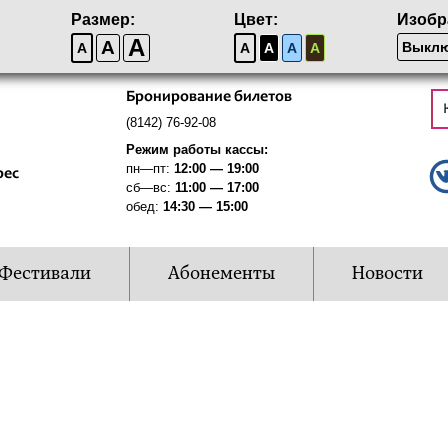
Размер:
Цвет:
Изобр
A
A
Выклю
A
A
A
A
A
Бронирование билетов
(8142) 76-92-08
Режим работы кассы:
пн—пт:
12:00 — 19:00
рес
сб—вс:
11:00 — 17:00
обед:
14:30 — 15:00
Фестивали
Абонементы
Новости