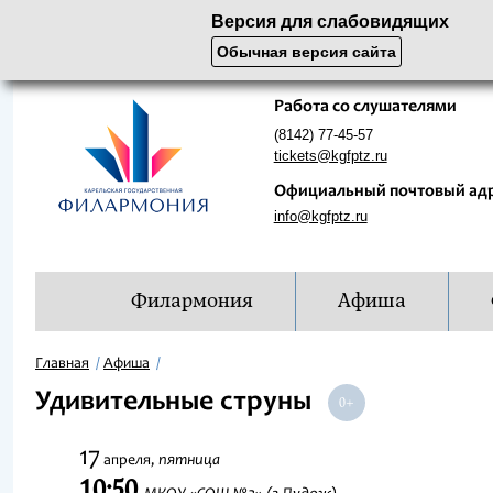
Версия для слабовидящих
Обычная версия сайта
Работа со слушателями
(8142) 77-45-57
tickets@kgfptz.ru
Официальный почтовый ад
info@kgfptz.ru
Филармония
Афиша
Главная
Афиша
Удивительные струны
17
пятница
апреля,
10:50