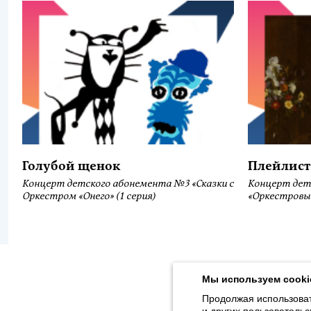
Голубой щенок
Плейлист
Концерт детского абонемента №3 «Сказки с
Концерт дет
Оркестром «Онего» (1 серия)
«Оркестровы
Продолжая использовать наш сайт, вы даёте согласие на обра
Толстого, 16) в соответствии с
Политикой конфиденциальности
.
Мы используем cooki
© 2026, Карельская Государственная филармония
Продолжая использоват