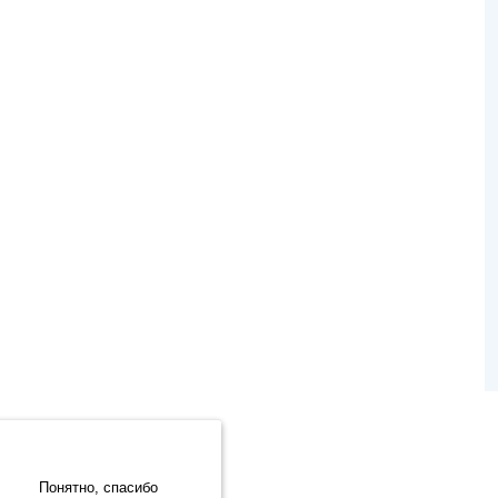
.Метрика» компании ООО «ЯНДЕКС» (119021, Москва, ул. Льва
Разработка сайта:
Понятно, спасибо