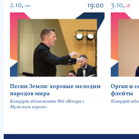
2.10,
3.10,
19:00
пт
сб
Песни Земли: хоровые мелодии
Орган и 
народов мира
флейты
Концерт абонемента №6 «Вечера с
Концерт або
Мужским хором»