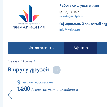
Работа со слушателями
(8142) 77-45-57
tickets@kgfptz.ru
Официальный почтовый ад
info@kgfptz.ru
Филармония
Афиша
Главная
Афиша
В кругу друзей
9
воскресенье
февраля,
14:00
Дворец искусств, г.Кондопога