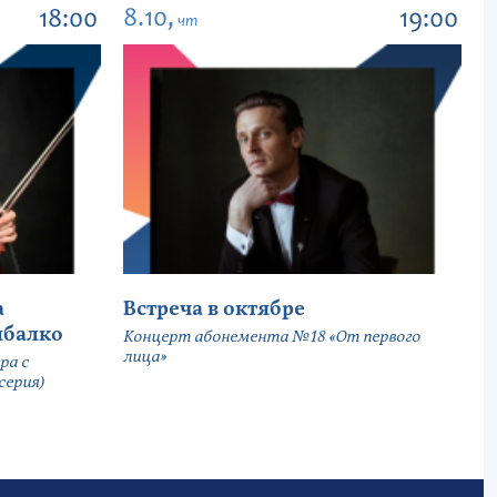
8.10,
18:00
19:00
чт
а
Встреча в октябре
ыбалко
Концерт абонемента №18 «От первого
лица»
ра с
серия)