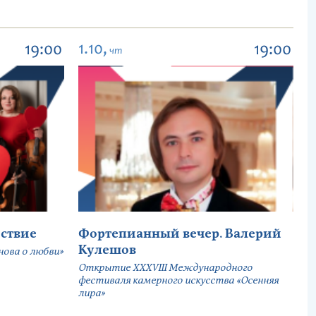
1.10,
19:00
19:00
чт
ствие
Фортепианный вечер. Валерий
Кулешов
ова о любви»
Открытие ХХХVIII Международного
фестиваля камерного искусства «Осенняя
лира»