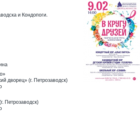
водска и Кондопоги.
ина
vo»
й дворец» (г. Петрозаводск)
о
г. Петрозаводск)
о