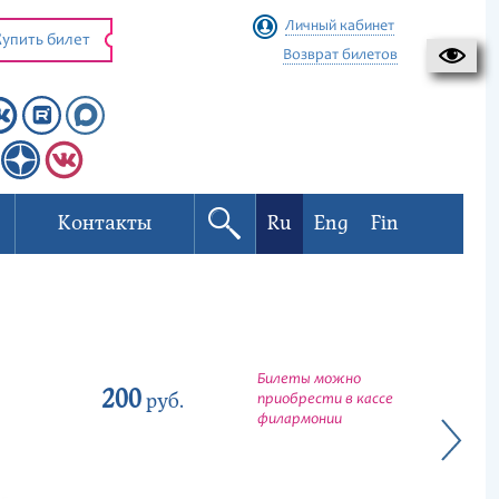
Личный кабинет
упить билет
Возврат билетов
Контакты
Ru
Eng
Fin
Билеты можно
200
руб.
приобрести в кассе
филармонии