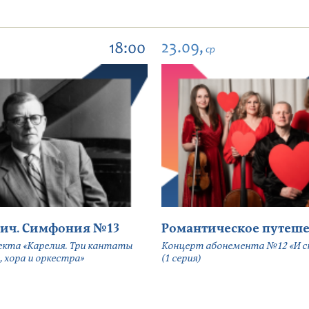
23.09,
18:00
ср
ич. Симфония №13
Романтическое путеше
екта «Карелия. Три кантаты
Концерт абонемента №12 «И сн
, хора и оркестра»
(1 серия)