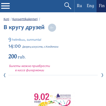
Ru
Eng
Fin
Filharmonia
Koti
Konserttikalenteri
В кругу друзей
Konserttikalenteri
9
sunnuntai
helmikuu,
Festivaalit
14:00
Дворец искусств, г.Кондопога
200
rub.
Билеты можно приобрести
в кассе филармонии