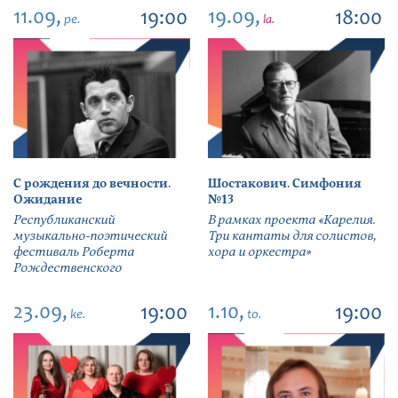
11.09,
19.09,
19:00
18:00
pe.
la.
С рождения до вечности.
Шостакович. Симфония
Ожидание
№13
Республиканский
В рамках проекта «Карелия.
музыкально-поэтический
Три кантаты для солистов,
фестиваль Роберта
хора и оркестра»
Рождественского
23.09,
1.10,
19:00
19:00
ke.
to.