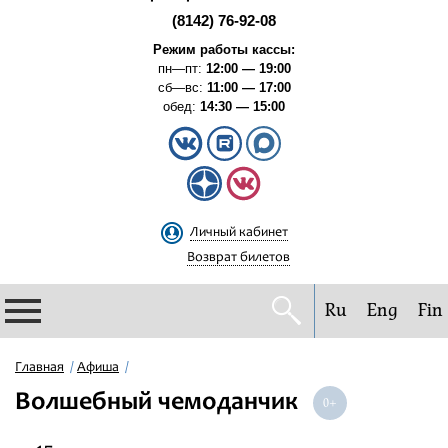
(8142) 76-92-08
Режим работы кассы:
пн—пт:
12:00 — 19:00
сб—вс:
11:00 — 17:00
обед:
14:30 — 15:00
Личный кабинет
Возврат билетов
Ru
Eng
Fin
Филармония
Главная
Афиша
Волшебный чемоданчик
Афиша