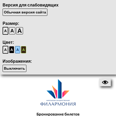
Версия для слабовидящих
Обычная версия сайта
Размер:
A
A
A
Цвет:
A
A
A
A
Изображения:
Выключить
Бронирование билетов