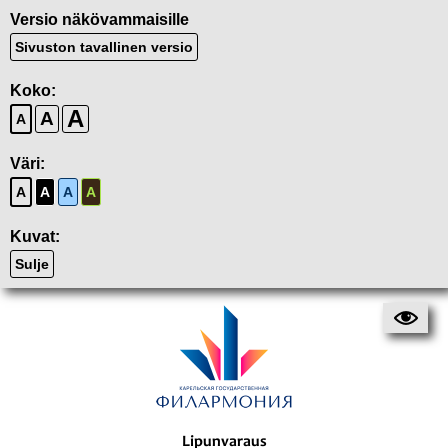
Versio näkövammaisille
Sivuston tavallinen versio
Koko:
A
A
A
Väri:
A
A
A
A
Kuvat:
Sulje
Lipunvaraus