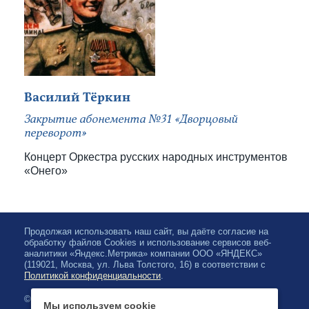
Василий Тёркин
Закрытие абонемента №31 «Дворцовый
переворот»
Концерт Оркестра русских народных инструментов
«Онего»
Продолжая использовать наш сайт, вы даёте согласие на
обработку файлов Cookies и использование сервисов веб-
аналитики «Яндекс.Метрика» компании ООО «ЯНДЕКС»
(119021, Москва, ул. Льва Толстого, 16) в соответствии с
Политикой конфиденциальности
.
© 2026, Karjalan valtionfilharmonia
Мы используем cookie