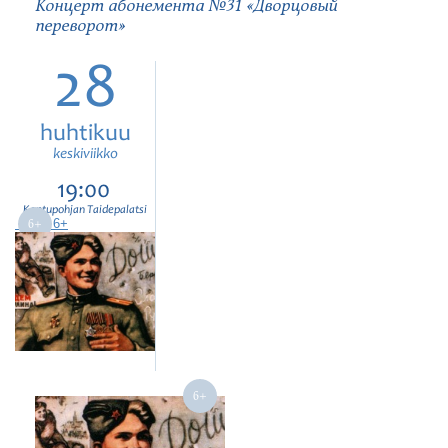
Концерт абонемента №31 «Дворцовый
переворот»
28
huhtikuu
keskiviikko
19:00
Kontupohjan Taidepalatsi
6+