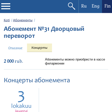
Ru
Eng
Fin
Filharmonia
Koti
Абонементы
Абонемент №31 Дворцовый
Konserttikalenteri
переворот
Festivaalit
Концерты
Описание
Абонементы можно приобрести в кассе
2 000
rub.
филармонии
Концерты абонемента
3
lokakuu
lauantai