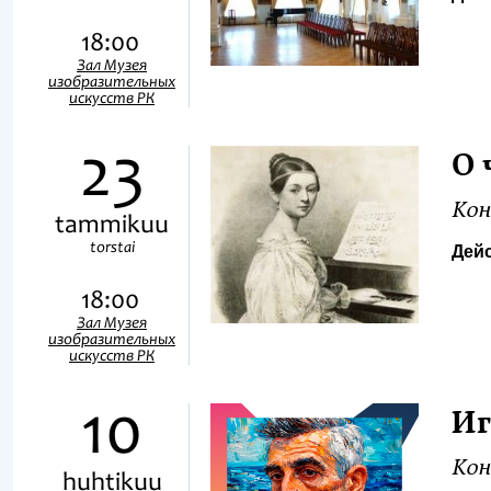
18:00
Зал Музея
изобразительных
искусств РК
23
О 
Кон
tammikuu
torstai
Дейс
18:00
Зал Музея
изобразительных
искусств РК
10
Иг
Кон
huhtikuu