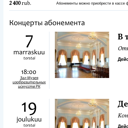
2 400
rub.
Абонементы можно приобрести в кассе
Концерты абонемента
7
В 
Отк
marraskuu
torstai
Дейс
18:00
Зал Музея
изобразительных
искусств РК
19
Де
Кон
joulukuu
torstai
Дейс