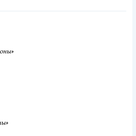
оны»
ны»