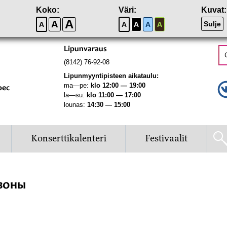
Koko:
Väri:
Kuvat:
A
A
Sulje
A
A
A
A
A
Lipunvaraus
(8142) 76-92-08
Lipunmyyntipisteen aikataulu:
ma—pe:
klo 12:00 — 19:00
рес
la—su:
klo 11:00 — 17:00
lounas:
14:30 — 15:00
Konserttikalenteri
Festivaalit
зоны