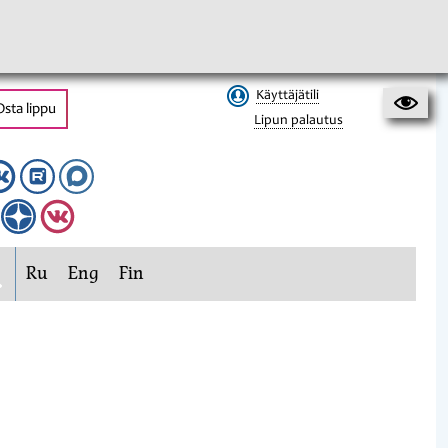
Käyttäjätili
Osta lippu
Lipun palautus
Ru
Eng
Fin