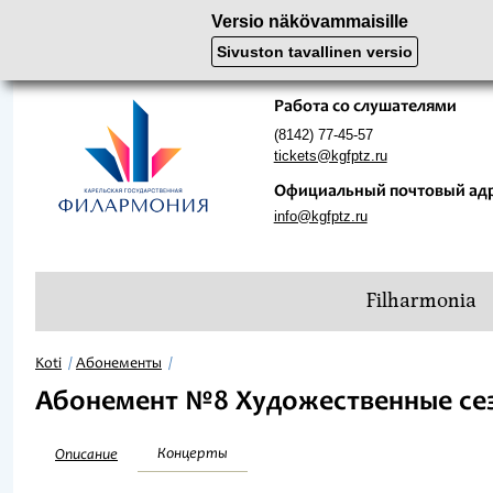
Versio näkövammaisille
Sivuston tavallinen versio
Работа со слушателями
(8142) 77-45-57
tickets@kgfptz.ru
Официальный почтовый ад
info@kgfptz.ru
Filharmonia
Koti
Абонементы
Абонемент №8 Художественные се
Концерты
Описание