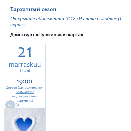
Бархатный сезон
Открытие абонемента №12 «И снова о любви» (1
серия)
Действует «Пушкинская карта»
21
marraskuu
tiistai
19:00
Дворец бракосочетания:
Большой зал
торжественных
церемоний
6+