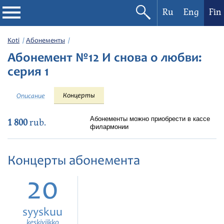
Ru
Eng
Fin
Filharmonia
Koti
Абонементы
Абонемент №12 И снова о любви:
Konserttikalenteri
серия 1
Festivaalit
Концерты
Описание
Абонементы можно приобрести в кассе
1 800
rub.
филармонии
Концерты абонемента
20
syyskuu
keskiviikko