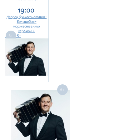
19:00
Дворец бракосочетания:
Большой зал
торжественных
церемоний
6+