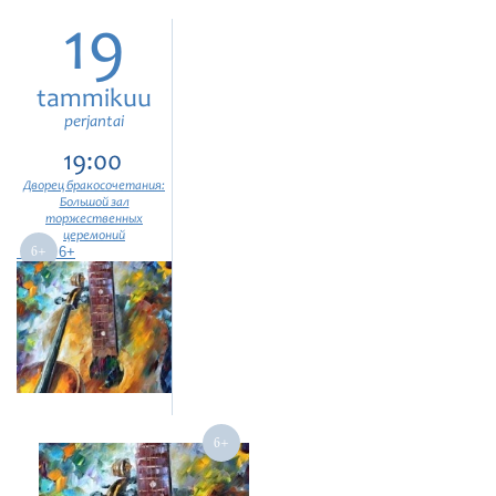
19
tammikuu
perjantai
19:00
Дворец бракосочетания:
Большой зал
торжественных
церемоний
6+