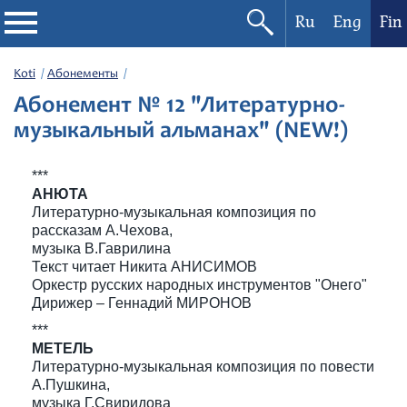
Ru
Eng
Fin
Filharmonia
Koti
Абонементы
Абонемент № 12 "Литературно-
Konserttikalenteri
музыкальный альманах" (NEW!)
Festivaalit
***
АНЮТА
Литературно-музыкальная композиция по
рассказам А.Чехова,
музыка В.Гаврилина
Текст читает Никита АНИСИМОВ
Оркестр русских народных инструментов "Онего"
Дирижер – Геннадий МИРОНОВ
***
МЕТЕЛЬ
Литературно-музыкальная композиция по повести
А.Пушкина,
музыка Г.Свиридова