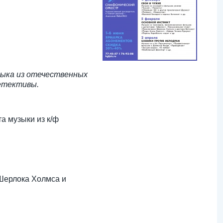
зыка из отечественных
детективы.
а музыки из к/ф
 Шерлока Холмса и