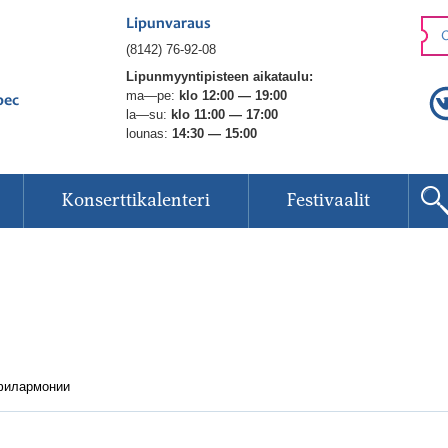
Lipunvaraus
O
(8142) 76-92-08
Lipunmyyntipisteen aikataulu:
ma—pe:
klo 12:00 — 19:00
рес
la—su:
klo 11:00 — 17:00
lounas:
14:30 — 15:00
Konserttikalenteri
Festivaalit
 филармонии