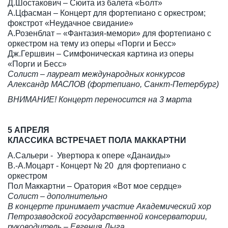
Д.Шостакович – Сюита из балета «Болт»
А.Цфасман – Концерт для фортепиано с оркестром;
фокстрот «Неудачное свидание»
А.Розенблат – «Фантазия-мемори» для фортепиано с
оркестром на тему из оперы «Порги и Бесс»
Дж.Гершвин – Симфоническая картина из оперы
«Порги и Бесс»
Солист – лауреат международных конкурсов
Александр МАСЛОВ (фортепиано, Санкт-Петербург)
ВНИМАНИЕ! Концерт переносится на 3 марта
5 АПРЕЛЯ
КЛАССИКА ВСТРЕЧАЕТ ПОЛА МАККАРТНИ
А.Сальери - Увертюра к опере «Данаиды»
В.-А.Моцарт - Концерт № 20 для фортепиано с
оркестром
Пол Маккартни – Оратория «Вот мое сердце»
Солист – дополнительно
В концерте принимает участие Академический хор
Петрозаводской государственной консерватории,
руководитель – Евгения Дыга