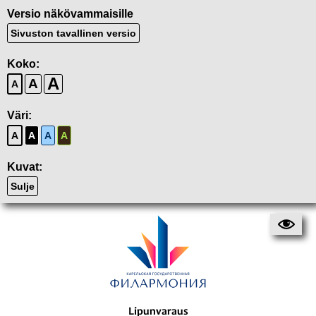
Versio näkövammaisille
Sivuston tavallinen versio
Koko:
A
A
A
Väri:
A
A
A
A
Kuvat:
Sulje
Lipunvaraus