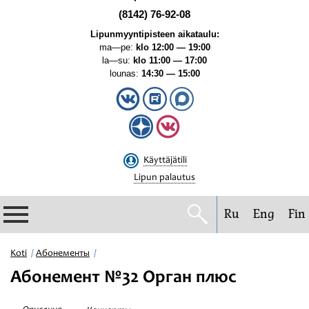
(8142) 76-92-08
Lipunmyyntipisteen aikataulu:
ma—pe:
klo 12:00 — 19:00
la—su:
klo 11:00 — 17:00
lounas:
14:30 — 15:00
Käyttäjätili
Lipun palautus
Ru
Eng
Fin
Filharmonia
Koti
Абонементы
Абонемент №32 Орган плюс
Konserttikalenteri