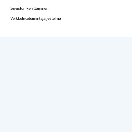
Sivuston kehittäminen:
Verkkoliiketoimintajärjestelmä