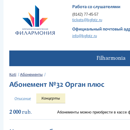
Работа со слушателями
(8142) 77-45-57
tickets@kgfptz.ru
Официальный почтовый ад
info@kgfptz.ru
Filharmonia
Koti
Абонементы
Абонемент №32 Орган плюс
Концерты
Описание
2 000
rub.
Абонементы можно приобрести в кассе