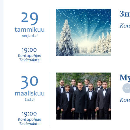
29
Зи
Кон
tammikuu
perjantai
19:00
Kontupohjan
Taidepalatsi
30
Му
maaliskuu
Кон
tiistai
19:00
Kontupohjan
Taidepalatsi