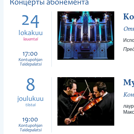
Концерты абонемента
24
Ко
Отк
lokakuu
lauantai
Испо
Пре
17:00
Kontupohjan
Taidepalatsi
8
Му
Кон
joulukuu
tiistai
лаур
Макс
19:00
Kontupohjan
Taidepalatsi