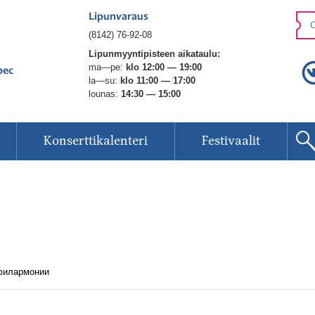
Lipunvaraus
O
(8142) 76-92-08
Lipunmyyntipisteen aikataulu:
ma—pe:
klo 12:00 — 19:00
рес
la—su:
klo 11:00 — 17:00
lounas:
14:30 — 15:00
Konserttikalenteri
Festivaalit
 филармонии