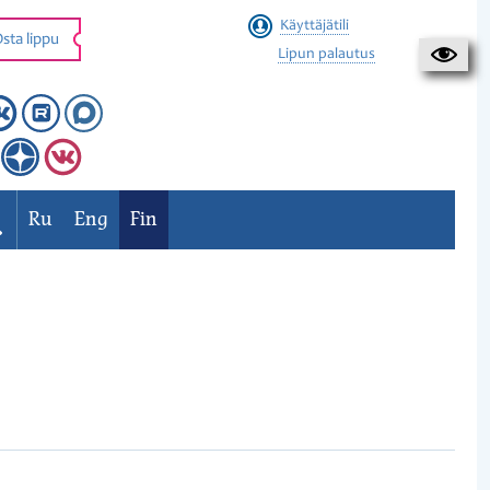
Käyttäjätili
sta lippu
Lipun palautus
Ru
Eng
Fin