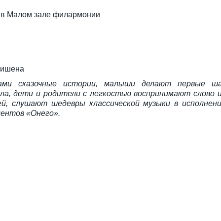
 в Малом зале филармонии
нишена
ами сказочные истории, малыши делают первые ша
ала, дети и родители с легкостью воспринимают слово 
й, слушают шедевры классической музыки в исполнени
ментов «Онего».