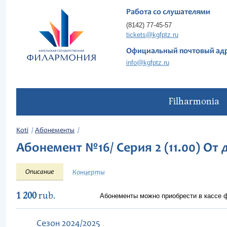
Работа со слушателями
(8142) 77-45-57
tickets@kgfptz.ru
Официальный почтовый ад
info@kgfptz.ru
Filharmonia
Koti
Абонементы
Абонемент №16/ Серия 2 (11.00) От д
Описание
Концерты
1 200
rub.
Абонементы можно приобрести в кассе
Сезон 2024/2025