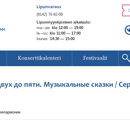
Lipunvaraus
O
(8142) 76-92-08
Lipunmyyntipisteen aikataulu:
ma—pe:
klo 12:00 — 19:00
рес
la—su:
klo 11:00 — 17:00
lounas:
14:30 — 15:00
Konserttikalenteri
Festivaalit
вух до пяти. Музыкальные сказки / Сери
 филармонии