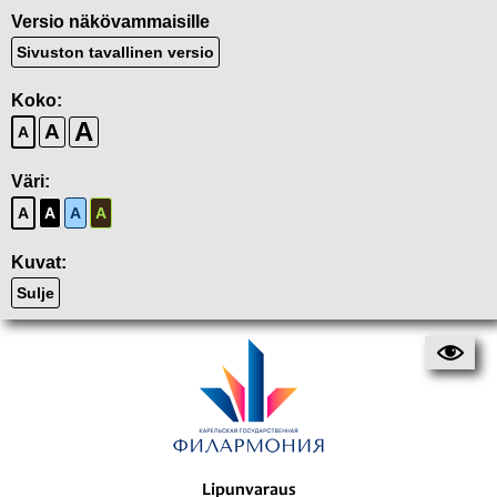
Versio näkövammaisille
Sivuston tavallinen versio
Koko:
A
A
A
Väri:
A
A
A
A
Kuvat:
Sulje
Lipunvaraus