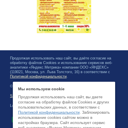
Продолжая использовать наш сайт, вы даёте согласие на
обработку файлов Cookies и использование сервисов веб-
аналитики «Яндекс.Метрика» компании ООО «ЯНДЕКС»
(119021, Москва, ул. Льва Толстого, 16) в соответствии с
Политикой конфиденциальности
.
© 2026, Karjalan valtionfilharmonia
Мы используем cookie
Sivuston kartta
Продолжая использовать наш сайт, вы даете
согласие на обработку файлов Cookies и других
Luottokortilla maksaminen on saatavilla
пользовательских данных, в соответствии с
Политикой конфиденциальности
. Заблокировать
использование cookies сайтом можно в
настройках браузера. Cайт использует сервис
веб-аналитики «Яндекс.Метрика» компании