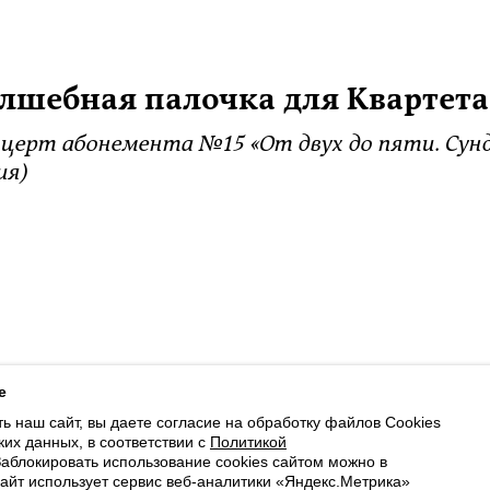
лшебная палочка для Квартета
церт абонемента №15 «От двух до пяти. Сунд
ия)
ботку файлов Cookies и использование сервисов веб-аналитики «Яндекс
e
ь наш сайт, вы даете согласие на обработку файлов Cookies
Luottokortilla maksaminen on saatavilla
ких данных, в соответствии с
Политикой
Заблокировать использование cookies сайтом можно в
Cайт использует сервис веб-аналитики «Яндекс.Метрика»