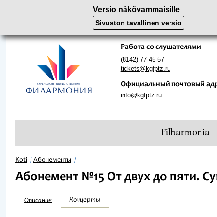
Versio näkövammaisille
Sivuston tavallinen versio
Работа со слушателями
(8142) 77-45-57
tickets@kgfptz.ru
Официальный почтовый ад
info@kgfptz.ru
Filharmonia
Koti
Абонементы
Абонемент №15 От двух до пяти. Сун
Концерты
Описание