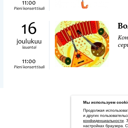
11:00
Pieni konserttisali
16
Во
Кон
joulukuu
сер
lauantai
11:00
Pieni konserttisali
Продолжая использовать наш сайт, вы даёте согласие на обра
Толстого, 16) в соответствии с
Политикой конфиденциальности
.
Мы используем cooki
© 2026, Karjalan valtionfilharmonia
Продолжая использоват
и других пользовательс
Sivuston kartta
конфиденциальности
. 
настройках браузера. 