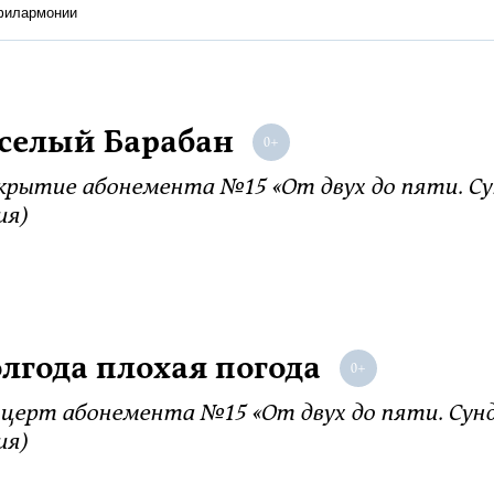
 филармонии
селый Барабан
рытие абонемента №15 «От двух до пяти. Сун
ия)
лгода плохая погода
церт абонемента №15 «От двух до пяти. Сунд
ия)