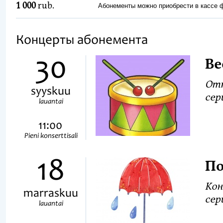
1 000
rub.
Абонементы можно приобрести в кассе
Концерты абонемента
30
Ве
Отк
syyskuu
сер
lauantai
11:00
Pieni konserttisali
18
По
Кон
marraskuu
сер
lauantai