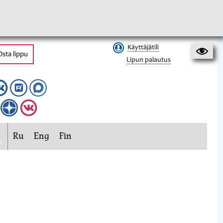
Käyttäjätili
Osta lippu
Lipun palautus
Ru
Eng
Fin