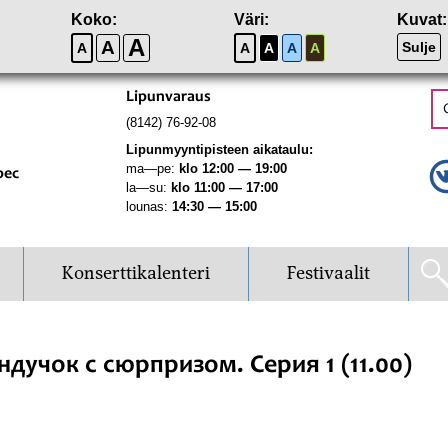
Koko:
Väri:
Kuvat:
A
A
Sulje
A
A
A
A
A
Lipunvaraus
(8142) 76-92-08
Lipunmyyntipisteen aikataulu:
ma—pe:
klo 12:00 — 19:00
рес
la—su:
klo 11:00 — 17:00
lounas:
14:30 — 15:00
Konserttikalenteri
Festivaalit
дучок с сюрпризом. Серия 1 (11.00)