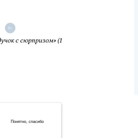
учок с сюрпризом» (1
.Метрика» компании ООО «ЯНДЕКС» (119021, Москва, ул. Льва
Sivuston kehittäminen:
Понятно, спасибо
Verkkoliiketoimintajärjestelmä