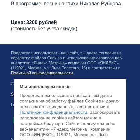
В программе: песни на стихи Николая Рубцова
Цена: 3200 рублей
(стоимость без учета скидки)
Продолжая использовать наш сайт, вы даёте согласие на
обработку файлов Cookies и использование сервисов веб-
аналитики «Яндекс.Метрика» компании ООО «ЯНДЕКС»
(119021, Москва, ул. Льва Толстого, 16) в соответствии с
Политикой конфиденциальности
.
© 2026, Karjalan valtionfilharmonia
Мы используем cookie
Sivuston kartta
Продолжая использовать наш сайт, вы даете
согласие на обработку файлов Cookies и других
Luottokortilla maksaminen on saatavilla
пользовательских данных, в соответствии с
Политикой конфиденциальности
. Заблокировать
использование cookies сайтом можно в
настройках браузера. Cайт использует сервис
веб-аналитики «Яндекс.Метрика» компании
ООО «ЯНДЕКС», 119021, Москва, ул. Льва
Sivuston kehittäminen: