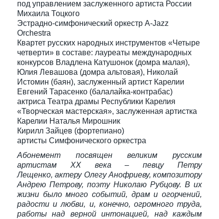
под управлением заслуженного артиста России
Михаила Тоцкого
Эстрадно-симфонический оркестр A-Jazz
Orchestra
Квартет русских народных инструментов «Четыре
четверти» в составе: лауреаты международных
конкурсов Владлена Катушонок (домра малая),
Юлия Левашова (домра альтовая), Николай
Истомин (баян), заслуженный артист Карелии
Евгений Тарасенко (балалайка-контрабас)
актриса Театра драмы Республики Карелия
«Творческая мастерская», заслуженная артистка
Карелии Наталья Мирошник
Кирилл Зайцев (фортепиано)
артисты Симфонического оркестра
Абонемент посвящен великим русским
артистам ХХ века – певцу Петру
Лещенко, актеру Олегу Анофриеву, композитору
Андрею Петрову, поэту Николаю Рубцову. В их
жизни было много событий, драм и огорчений,
радости и любви, и, конечно, огромного труда,
работы над верной интонацией, над каждым